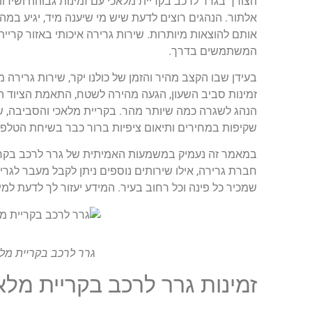
הצורך בגרר לרכב בקריית מלאכי עם זמינות גבוהה ושירות 
אלתור. הנהגים רוצים לדעת שיש מי שיענה מיד, יגיע במהי
אותם להוצאות מיותרות. שירות גרירה איכותי באזור קריית
המשתמשים בדרך.
בעידן שבו הקצב מהיר והזמן של כולנו יקר, שירות גרירה
זמינות סביב השעון, הגעה מהירה לשטח, התאמת הציוד הנכו
הנהג לשגרה כמה שיותר מהר. בקריית מלאכי והסביבה, שב
שקיפות במחירים ותיאום ציפיות ברור כבר בשיחת הטלפו
במאמר זה נעמיק במשמעות האמיתית של גרר לרכב בקריית
חברת גרירה, אילו שירותים נוספים ניתן לקבל מעבר לגר
שמכיר כל פינה וכל רחוב בעיר. המידע יעזור לך לדעת למי
גרר לרכב בקריית מלאכ
זמינות גרר לרכב בקריית מלאכי