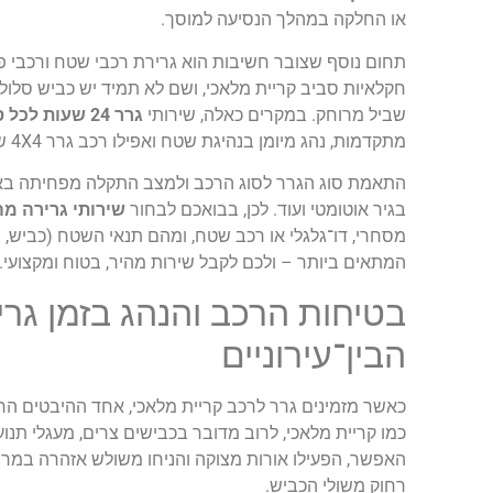
או החלקה במהלך הנסיעה למוסך.
חקלאיות סביב קריית מלאכי, ושם לא תמיד יש כביש סלול
שביל מרוחק. במקרים כאלה, שירותי
גרר 24 שעות לכל סוגי הרכבים בקריית מלאכי
מתקדמות, נהג מיומן בנהיגת שטח ואפילו רכב גרר 4X4 שמסוגל להגיע לנקודה שבה נמצא הרכב התקוע.
התאמת סוג הגרר לסוג הרכב ולמצב התקלה מפחיתה באופ
בגיר אוטומטי ועוד. לכן, בבואכם לבחור
שירותי גרירה מה
מסחרי, דו־גלגלי או רכב שטח, ומהם תנאי השטח (כביש, 
המתאים ביותר – ולכם לקבל שירות מהיר, בטוח ומקצועי.
בטיחות הרכב והנהג בזמן גרי
הבין־עירוניים
כאשר מזמינים גרר לרכב קריית מלאכי, אחד ההיבטים הח
כמו קריית מלאכי, לרוב מדובר בכבישים צרים, מעגלי תנו
האפשר, הפעילו אורות מצוקה והניחו משולש אזהרה במרח
רחוק משולי הכביש.