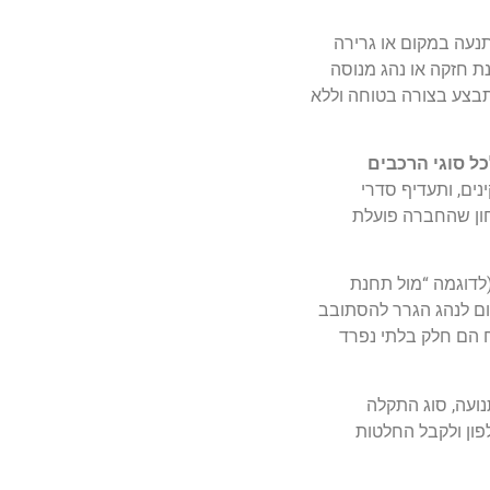
תנעה במקום או גרירה
גרר ייעודי, כננת חזקה או נהג מנוסה
תבצע בצורה בטוחה וללא
ות לכל סוגי הרכבים
ים, ותעדיף סדרי
טחון שהחברה פועלת
(לדוגמה “מול תחנת
מיקום עלולות לגרום לנהג הגרר להסתובב
ח הם חלק בלתי נפרד
נועה, סוג התקלה
פון ולקבל החלטות