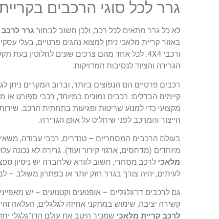
גרר לכל סוגי הרכבים בקריית
לא כל גרר מתאים לכל רכב, ולכן חשוב לבחור
גרר לרכב 
באזור קריית מלאכי ניתן למצוא נהגים פרטיים, בעלי עסקי
ורכבי 4X4. לכל אחד מהם צרכים שונים לחלוטין בעת
הגרירה והציוד לנסיבות המדויקות.
רכבים פרטיים הם הנפוצים ביותר, וברוב המקרים ניתן 
קיימים הבדלים: רכבים נמוכים במיוחד, רכבי ספורט או מכו
מקצועי כדי למנוע שריטות ופגיעות בתחתית הרכב. שירות
הייצור והמרכב לפני שיחליט על אופן הגרירה.
בעולם הרכבים המסחריים – טנדרים, רכבי עבודה, משאיו
מיוחדים (מדחסים, ארגזי קירור ועוד). גרירה לא נכונה ע
מלאכי
לרכב מסחרי, חשוב לוודא שלחברה יש ניסיון ספצי
לעיתים, יהיה צורך בגרר חזק יותר או בפתרון משולב – 
גם לרכבים דו־גלגליים – אופנועים וקטנועים – יש מאפיי
קשירה יציבה, שימוש במתקני אחיזה לגלגלים, העלאה זהי
לרכב קריית מלאכי
שמכיר היטב את עולם הדו־גלגלי יחזיק