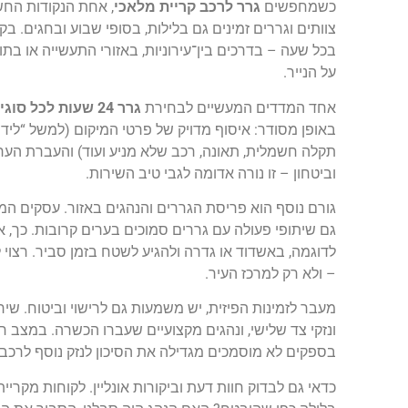
כשמחפשים
גרר לרכב קריית מלאכי
בכל שעה – בדרכים בין־עירוניות, באזורי התעשייה או בת
על הנייר.
אחד המדדים המעשיים לבחירת
גרר 24 שעות לכל סוגי הרכבים בקריית מלאכי
באופן מסודר: איסוף מדויק של פרטי המיקום (למשל “ליד 
תקלה חשמלית, תאונה, רכב שלא מניע ועוד) והעברת הע
וביטחון – זו נורה אדומה לגבי טיב השירות.
גורם נוסף הוא פריסת הגררים והנהגים באזור. עסקים ה
לדוגמה, באשדוד או גדרה ולהגיע לשטח בזמן סביר. רצוי 
– ולא רק למרכז העיר.
מעבר לזמינות הפיזית, יש משמעות גם לרישוי וביטוח. שי
ונזקי צד שלישי, ונהגים מקצועיים שעברו הכשרה. במצב חי
בספקים לא מוסמכים מגדילה את הסיכון לנזק נוסף לרכב 
כדאי גם לבדוק חוות דעת וביקורות אונליין. לקוחות מק