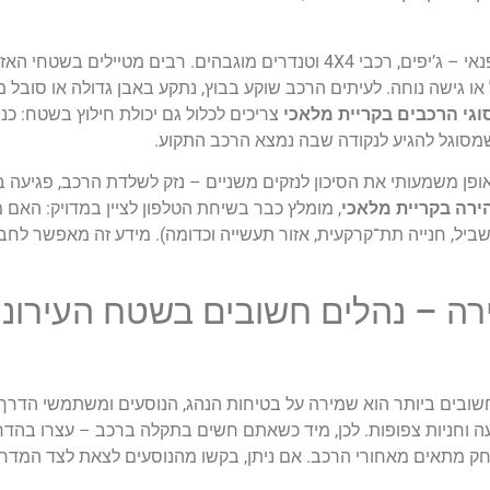
תחום נוסף שצובר חשיבות הוא גרירת רכבי שטח ורכבי פנאי – ג’יפים, רכבי 4X4 וטנדרים מוגבהים. ר
 או גישה נוחה. לעיתים הרכב שוקע בבוץ, נתקע באבן גדולה או סובל
צריכים לכלול גם יכולת חילוץ בשטח: כננ
ן משמעותי את הסיכון לנזקים משניים – נזק לשלדת הרכב, פגיעה 
ירה בקריית מלאכי
, מומלץ כבר בשיחת הטלפון לציין במדויק: האם 
שביל, חנייה תת־קרקעית, אזור תעשייה וכדומה). מידע זה מאפשר לח
רה – נהלים חשובים בשטח העירוני
שובים ביותר הוא שמירה על בטיחות הנהג, הנוסעים ומשתמשי הדרך 
עה וחניות צפופות. לכן, מיד כשאתם חשים בתקלה ברכב – עצרו בהדרג
ק מתאים מאחורי הרכב. אם ניתן, בקשו מהנוסעים לצאת לצד המדרכה