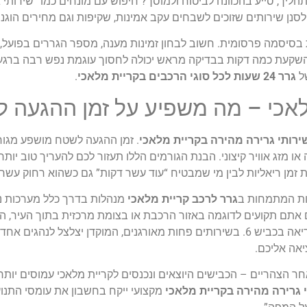
ליך, סייע בהכוונה לביטוח ולמוסך? חיפוש עם מונחים כמו “שירותי 
לסנן שירותים שזוכים לשבחים עקב אמינות, שקיפות וגם מחירים הוגני
 גרירה שפועל 24/7 אינה מסתכמת בסיסמה פרסומית. חשוב לבחון זמינות מענה, מספר הגררים בפ
ח. השקעת כמה דקות בבדיקה מראש יכולה לחסוך עוגמת נפש רבה בר
של
גרר 24 שעות לכל סוגי הרכבים בקריית מלאכי
.
לאכי – מה משפיע על זמן ההגעה 
ירותי גרירה מהירה בקריית מלאכי
. זמן ההגעה לשטח מושפע מגו
או מזג אוויר קיצוני. הבנת הגורמים הללו תעזור לכם להעריך טוב י
ת זמן ריאליות לבין מי שמבטיח “עוד עשר דקות” גם כשהוא רחוק עשרו
רות המתמחות ב
גרר לרכב קריית מלאכי
מנהלות בדרך כלל מערכות ני
ם אתם תקועים לדוגמה באזור הרכבת או בצומת מרכזית בתוך העיר, ה
אליכם את הרכב הקרוב ביותר, בעוד רכב אחר מטפל בקריאה בכביש 6. בשירותים פחות מאורגנים, המוקדן י
יאה אליכם.
הצהריים – הכבישים היוצאים ונכנסים לקריית מלאכי עמוסים יותר.
 גרירה מהירה בקריית מלאכי
מקצועי ייקח בחשבון את עומסי התנועה