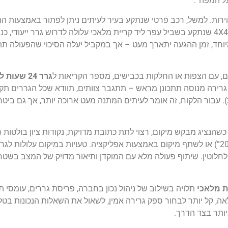
ל המפה”.
ירות. למשל, רכב פרטי שנתקע בעיר לעיתים ניתן לפתור באמצעות ה
קצרה למוסך סמוך, בעוד גרירת רכב מסחרי גדול או ג’יפ 4X4 שנתקע בשביל עפר ליד קריית מלאכי עלולה לדרוש 
וחד, זמן ההגעה יתארך מעט – אך במקביל יעלה הסיכוי שהפעולה ת
ם, עם הצפות או החלקות בכבישים, מספר הקריאות ל
גרר 24 שע
ירה מנוסה תתכונן מראש – תתגבר צוותים, תוודא שכל הגררים תקינ
). עבור הלקוח, זה אומר לעיתים המתנה מעט ארוכה יותר, אך גם בי
כשהנציג מבקש מיקום, רצוי לתת כתובת מדויקת, נקודות ציון בולטות 
הדלק”, “ליד הקניון בעיר”, “בשוליים לכיוון צומת מלאכי 2000”) או לשתף מיקום באמצעות אפליקציה. טעויות ב
ם לחלוטין. שיתוף פעולה מלא עם המוקדן ותיאור מדויק של המצב בשט
ת מלאכי
תלויה בשילוב של ניהול נכון בחברה, פריסת גררים, עומסי ת
, קל יותר לבחור ספק גרירה אמין, לשאול את השאלות הנכונות בטל
ותר בצד הדרך.