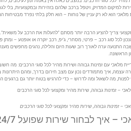
מהיר לכל סוגי הרכבים. במצבים כאלה אין באמת זמן לעיכובים, לחוסר
רות למיקום המדויק, ויטפל ברכב שלהם בזהירות ובמקצועיות, בלי לגרו
 מלאכי הוא לא רק עניין של נוחות – הוא חלק בלתי נפרד מבטיחות הנ
 מקצועי צריך להציע הרבה יותר מסתם "להעלות את הרכב על משאית". 
ן לכל סוג רכב – פרטי, מסחרי, ג'יפ, רכב יוקרה או אופנוע – ומתן 
ה התנועה ערה לאורך רוב שעות היום והלילה, נהגים מחפשים מענה מי
ן הראשונה.
 מלאכי עם זמינות גבוהה ושירות מהיר לכל סוגי הרכבים: מה חשוב
ירה עצמה, איך מתמודדים נכון עם מצב חירום בדרך, ומהם היתרונות 
 לפנות, מה לשאול ומה לדרוש – כדי להרגיש בטוח יותר גם ברגעים הכ
י – זמינות גבוהה, שירות מהיר ומקצועי לכל סוגי הרכבים
 – איך לבחור שירות שפועל 24/7