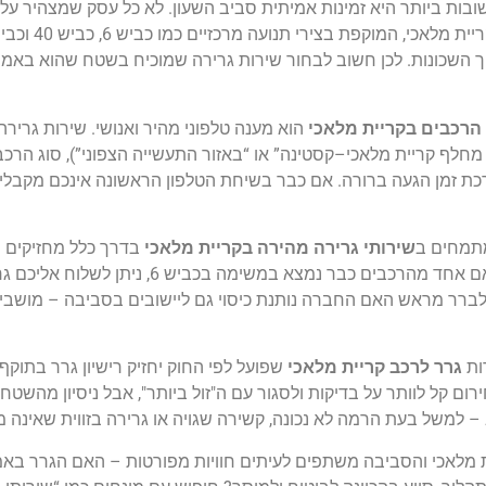
וך השכונות. לכן חשוב לבחור שירות גרירה שמוכיח בשטח שהוא באמת 
הוא מענה טלפוני מהיר ואנושי. שירות גריר
מחלף קריית מלאכי–קסטינה” או “באזור התעשייה הצפוני”), סוג הרכב
רכת זמן הגעה ברורה. אם כבר בשיחת הטלפון הראשונה אינכם מקבל
מתמחים ב
שירותי גרירה מהירה בקריית מלאכי
בדרך כלל מחזיקים יו
גם שיתופי פעולה עם גררים סמוכים בערים קרובות. כך, אם אחד מהרכבים כב
לברר מראש האם החברה נותנת כיסוי גם ליישובים בסביבה – מושבים,
רות
גרר לרכב קריית מלאכי
שפועל לפי החוק יחזיק רישיון גרר בתוקף
רום קל לוותר על בדיקות ולסגור עם ה"זול ביותר", אבל ניסיון מהשט
– למשל בעת הרמה לא נכונה, קשירה שגויה או גרירה בזווית שאינה 
ריית מלאכי והסביבה משתפים לעיתים חוויות מפורטות – האם הגרר ב