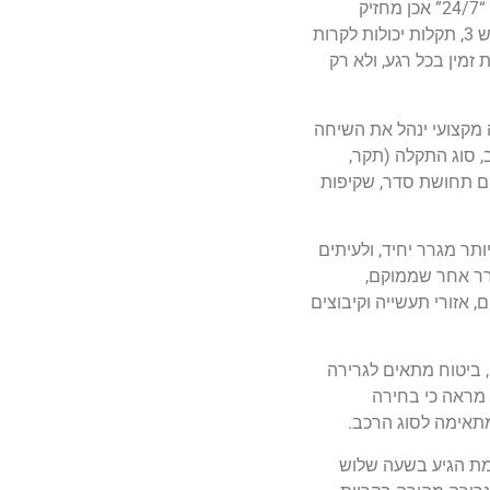
, אחת הנקודות החשובות ביותר היא זמינות אמיתית סביב השעון. לא כל עסק שמצהיר על “24/7” אכן מחזיק
צוותים וגררים זמינים גם בלילות, בסופי שבוע ובחגים. בקריית מלאכי, המוקפת בצירי תנועה מרכזיים כמו כביש 6, כביש 40 וכביש 3, תקלות יכולות לקרות
זמין בכל רגע, ולא רק
ה מקצועי ינהל את השיחה
, סוג התקלה (תקר,
ים תחושת סדר, שקיפות
תר מגרר יחיד, ולעיתים
ר נמצא במשימה בכביש 6, ניתן לשלוח אליכם גרר אחר שממוקם,
 אזורי תעשייה וקיבוצים
, ביטוח מתאים לגרירה
ח מראה כי בחירה
מתאימה לסוג הרכב.
אמת הגיע בשעה שלוש