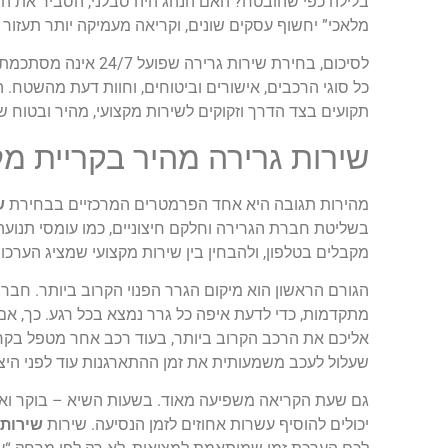
בלילה כפי שהובטח? האם הנהג היה סבלני, הסביר את התה
מלאכי” יחשוף עסקים שונים, וקריאה מעמיקה יותר תעזור 
לסיכום, בחירת שירות
כל סוגי הרכבים, אישורים וביטוחים, וחוות דעת מהשט
תקועים בצד הדרך וזקוקים לשירות מקצועי, מהיר ובטוח 
שירות גרירה מהיר בקריית מ
מהירות תגובה היא אחד הפרמטרים המרכזיים בבחירת
ש
בשליטת חברת הגרירה וחלקם חיצוניים, כמו עומסי תנועה 
מקבלים בטלפון, ולהבחין בין שירות מקצועי שמציג הערכו
הגורם הראשון הוא מיקום הגרר הפנוי הקרוב ביותר. חב
מתקדמות, כדי לדעת איפה כל גרר נמצא בכל רגע. כך, א
שעלול לעכב משמעותית את זמן ההתארגנות עוד לפני היצ
גם שעת הקריאה משפיעה מאוד. בשעות השיא – בוקר ואחר 
יכולים להוסיף עשרות אחוזים לזמן הנסיעה. שירות
שירותי