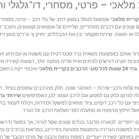
 מלאכי – פרטי, מסחרי, דו־גלגלי ו
קריית מלאכי
שמסוגל לטפל במגוון רחב של כלי רכב – פרטי, מסחרי, 
ם קטנים עם רכבים מסחריים, שליחים על אופנועים וקטנועים, וחובבי 
 תקלה או תאונה. שירות מקצועי יבין את ההבדלים, יחזיק צי גררים מגוון ו
לגרור אותם באמצעות משאית גרר סטנדרטית עם משטח או עם זרוע הרמ
ניות יוקרה דורשים לעיתים זווית עלייה מתונה יותר, רצועות קשירה אי
גרר 24 שעות לכל סוגי הרכבים בקריית מלאכי
איכותי ייקח בחשבו
ת קלות ורכבי שירות – האתגר שונה. חלק מהרכבים עמוסים בציוד, ח
לולה לגרום לנזק גם למטען וגם לרכב עצמו. לכן, כשמחפשים
שירותי גר
פי עם כלי רכב דומים, ציוד מתאים למשקל ולמידות, ויכולת לעמוד ב
למשל חילוץ מרמפה או מתעלה לפני העלאת הרכב על הגרר.
נים ייחודיים. לכאורה מדובר בכלים קטנים שקל לגרור, אך בפועל נדר
רה למשטח הגרירה והימנעות מפגיעה בפיירינג, במראות וברכיבים עד
 במתקני קשירה ייעודיים, רמפות נוחות והבנה של מרכז הכובד של האו