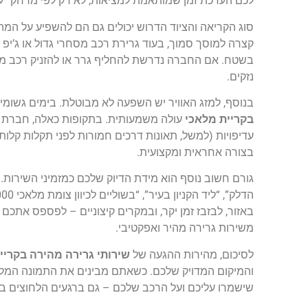
לכם הערכת זמן שמותאמת למציאות, לא רק לפי מרחק “ע
סוג הקריאה והציוד הדרוש יכולים גם הם להשפיע על המה
בשטח. אם החברה נדרשת להחליף גרר או להזניק רכב מי
נזקים.
בנוסף, למזג האוויר יש השפעה לא מבוטלת. בימים גשומי
בקריית מלאכי
עולה משמעותית. בתקופות כאלה, חברת גר
עדיפויות (למשל, תאונות דרכים חמורות לפני תקלות קלות
בצורה אחראית ומקצועית.
גורם חשוב נוסף הוא מידת הדיוק שלכם כמזמיני השירות. 
באזור, לבזבז זמן יקר, ובמקרים קיצוניים – לפספס אתכ
משירות גרירה מהיר ואפקטיבי.
לסיכום, מהירות ההגעה של
שירותי גרירה מהירה בקריי
והמיקום המדויק שלכם. כשאתם מבינים את התמונה המלאה
שישמרו עליכם ועל הרכב שלכם – גם ברגעים הלחוצים בי