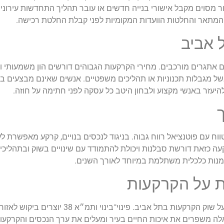
ר מסוים מקבל אישורי בנייה חדשים או עובר תהליך התחדשות עירונית
 המתאר והחלטות הוועדות המקומיות לפני קבלת החלטת רכישה
.
 אביב
 אתגרים מורכבים. מחירי הקרקעות הגבוהים דורשים הון משמעותי ול
בשל מגבלות תכנוניות או תהליכים משפטיים. אנשים שאינם מבצעים בד
יעזר באנשי מקצוע ולבחון היטב כל עסקה לפני חתימה על חוזה
.
 עם פוטנציאל רווח גבוה. בניגוד לנכסים בנויים, קרקע מאפשרת לע
ה כזאת דורשת סבלנות ויכולת להתמודד עם שינויים בשוק ובתהליכי הת
זדמנות כלכלית משתלמת במיוחד לאורך השנים
.
 על הקרקעות
פרויקטים של התחדשות עירונית משפיעים בצורה ישירה על שוק הקרקעות 
לה משפרים את איכות החיים בעיר ומעלים את ערך הנכסים והקרקעות 