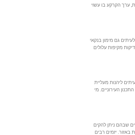
, ערך הקרקע בו עשוי
עיתים גם מימון בנקאי
יקות מקיפות עלולים
יתים ליהנות מעליית
כנון העירוניים. מי
בתל אביב. פינוי־בינוי ותמ״א 38 יוצרים ביקוש לאזורים שבהם ניתן להקים
באזור. יזמים רבים