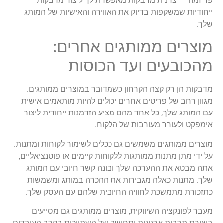
פריזמה – יצרנית מדבקות מאפשרת לך ליצור מדבקות
ייחודיות שמשקפות בדיוק את האווירה והאישיות של המותג
שלך.
מוצרים ממותגים אחרים:
מהכובעים ועד הכוסות
מדבקות הן רק קצה הקרחון כשמדובר במוצרים ממותגים.
מגוון רחב של פריטים אחרים יכולים להיות מותאמים אישית
עם המותג שלך, כל אחד מהם מציע הזדמנות ייחודית ליצור
אימפקט ולעורר מעורבות של הלקוח.
מוצרים ממותגים משמשים גם ככלים לשימור לקוחות ומתנות.
על ידי מתן מתנות ממותגות ללקוחות קיימים או פוטנציאליים,
אתה מבטא את ההערכה שלך ובונה קשר חיובי עם המותג
שלך. מתנות כאלה מגבירות את ההכרה במותג ומשמשות
כתזכורת מתמשכת לחוויה החיובית שלהם עם העסק שלך.
מעבר לפונקציה השיווקית, מוצרים ממותגים גם מסייעים
ביצירת תרבות ארגונית ותחושה של השתייכות בקרב העובדים