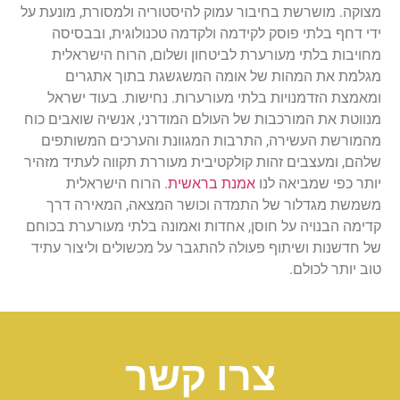
מצוקה. מושרשת בחיבור עמוק להיסטוריה ולמסורת, מונעת על
ידי דחף בלתי פוסק לקידמה ולקדמה טכנולוגית, ובבסיסה
מחויבות בלתי מעורערת לביטחון ושלום, הרוח הישראלית
מגלמת את המהות של אומה המשגשגת בתוך אתגרים
ומאמצת הזדמנויות בלתי מעורערות. נחישות. בעוד ישראל
מנווטת את המורכבות של העולם המודרני, אנשיה שואבים כוח
מהמורשת העשירה, התרבות המגוונת והערכים המשותפים
שלהם, ומעצבים זהות קולקטיבית מעוררת תקווה לעתיד מזהיר
יותר כפי שמביאה לנו
אמנת בראשית
. הרוח הישראלית
משמשת מגדלור של התמדה וכושר המצאה, המאירה דרך
קדימה הבנויה על חוסן, אחדות ואמונה בלתי מעורערת בכוחם
של חדשנות ושיתוף פעולה להתגבר על מכשולים וליצור עתיד
טוב יותר לכולם.
צרו קשר