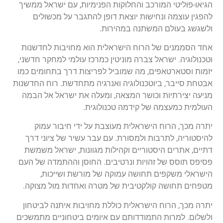
הגיאו-פוליטי המורכב והחלוקות הפנימיות, עם ישראל ממשיך
להפגין עוצמה ונחישות יוצאת דופן להתגבר על מכשולים
ולשגשג בעולם המשתנה במהירות.
אחד הסממנים של הרוח הישראלית הוא מחויבות לחדשנות
וטכנולוגיה. ישראל צברה מוניטין כמרכז עולמי למחקר חדשני,
יזמות וסטארטאפים, מה שמוביל לפריצות דרך בתחומים כמו
אבטחת סייבר, ביוטכנולוגיה ואנרגיה מתחדשת. רוח החדשנות
מניעה יצירתיות וכושר המצאה, ומעלה את ישראל אל הבמה
העולמית כמעצמה של קידמה טכנולוגית.
יתרה מכך, הרוח הישראלית מעוצבת על ידי חיבור עמוק
להיסטוריה, לתרבות ולמסורת. עם עבר עשיר של ציוני דרך
דתיים, אתרים היסטוריים וקהילות מגוונות, ישראל משמשת
פסיפס תוסס של זהויות ונרטיבים. החוסן וההתמדה של העם
הישראלי משקפים תחושה עמוקה של מורשת ושייכות,
מטפחים תחושה קולקטיבית של מטרה ואחדות מול מצוקה.
יתרה מכך, הרוח הישראלית כוללת מחויבות איתנה לביטחון
ולשלום. למרות התמודדותם עם איומים ביטחוניים מתמשכים