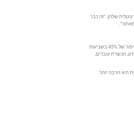
פורמציה הדיגיטלית שלהן. "זה כבר
אחור".
נתוני השוק מדברים בעד עצמם: חברות שעברו טרנספורמציה דיגיטלית מוצלחת מדווחות על עלייה של 65% בפרודוקטיביות, שיפור של 45% בשביעות
חת מידע, הכשרת עובדים,
ת היא הרבה יותר