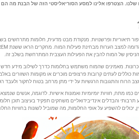
 שלנו. הצטרפו אלינו למסע הסוריאליסטי הזה של הבנת מה הם ח
ור תיאוריות ופרשנויות. מנקודת מבט מדעית, חלומות מתרחשים בשל
הניסיון של המוח להבין את הפעילות העצבית המתרחשת בשלב זה.
יכרונות. מאמינים שהמוח משתמש בחלומות כדרך לשילוב מידע חדש ע
לומות כוללים לעתים קרובות פרצופים מוכרים או מקומות השזורים באל
 מצב הרוח והתגובות הרגשיות על ידי מתן מרחב בטוח לחקור ולעבד ר
ם כמו מתח, חוויות יומיומיות ואמונות אישיות. לדוגמה, אנשים שנמצ
קע תרבותי והבדלים אינדיבידואליים משחקים תפקיד בעיצוב תוכן חלו
ן, יכולים להשפיע על אופי החלומות, מה שמוביל לשונות בחוויות החלום