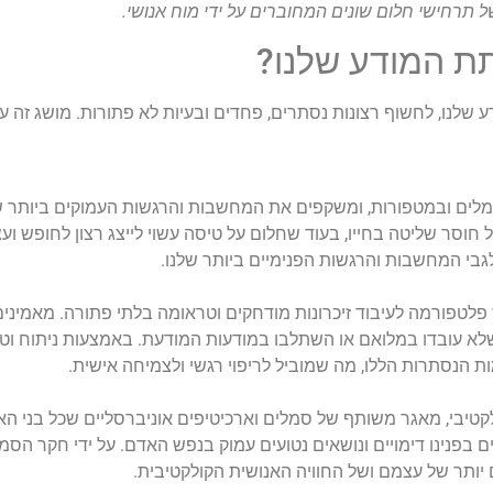
תרחישי חלום שונים המחוברים על ידי מוח אנושי.
ת המודע שלנו?
שלנו, לחשוף רצונות נסתרים, פחדים ובעיות לא פתורות. מושג זה עורר
ים ובמטפורות, ומשקפים את המחשבות והרגשות העמוקים ביותר של
 חוסר שליטה בחייו, בעוד שחלום על טיסה עשוי לייצג רצון לחופש ועצ
לגבי המחשבות והרגשות הפנימיים ביותר שלנו.
לטפורמה לעיבוד זיכרונות מודחקים וטראומה בלתי פתורה. מאמי
א עובדו במלואם או השתלבו במודעות המודעת. באמצעות ניתוח וטי
ת הנסתרות הללו, מה שמוביל לריפוי רגשי ולצמיחה אישית.
קטיבי, מאגר משותף של סמלים וארכיטיפים אוניברסליים שכל בני האדם
ים בפנינו דימויים ונושאים נטועים עמוק בנפש האדם. על ידי חקר הסמ
יותר של עצמם ושל החוויה האנושית הקולקטיבית.