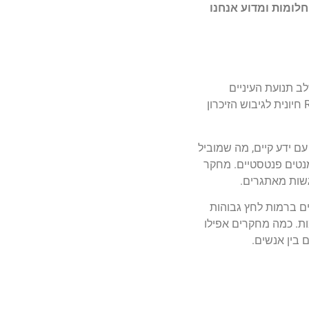
לומות ומדוע אנחנו
ב תנועת העיניים
המהירה (REM) של השינה. בשלב זה, המוח פעיל מאוד, הדומה למצב הערות מבחינת פעילות המוח. מחקרים הראו ששנת REM חיונית לגיבוש הזיכרון
ם ידע קיים, מה שמוביל
מנטים פנטסטיים. מחקר
גשות מאתגרים.
אים ברמות לחץ גבוהות
מות. כמה מחקרים אפילו
 בין אנשים.