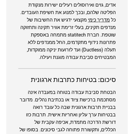
אדים, גזים ואירוסולים רעילים ישירות מנקודת
הפליטה שלהם, ובכך למנוע את חשיפת העובדים.
כל
מדריך כימי
מקצועי ידגיש את החשיבות של
מנדפים תקינים, בעלי זרימת אוויר תקינה ותחזוקה
שוטפת. חברת statitech מתמחה באספקת
פתרונות נידוף מתקדמים, החל ממנדפים ללא
תעלה (Ductless) ועד לזרועות יניקה ממוקדות,
המבטיחים סביבת עבודה מוגנת ויעילה.
סיכום: בטיחות כתרבות ארגונית
הבטחת סביבת עבודה בטוחה במעבדה אינה
מסתכמת ברכישת ציוד או בכתיבת נהלים. מדובר
בבניית תרבות ארגונית שבה כל עובד רואה
בבטיחות ערך עליון ואחריות אישית. תרבות כזו
דורשת הדרכה מתמדת, אכיפה עקבית של
הכללים, ותקשורת פתוחה לגבי סיכונים. בסופו של