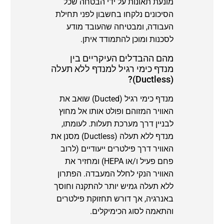
מונעת תאונות על ידי הבטחה שכל
הסיכונים נלקחו בחשבון לפני תחילת
העבודה, ומבטיחה שהעובד מודע
לסכנות ומוכן להתמודד איתן.
מהם ההבדלים העיקריים בין
מנדף כימי רגיל למנדף ללא תעלה
(Ductless)?
מנדף כימי רגיל (Ducted) שואב את
האוויר המזוהם ופולט אותו אל מחוץ
לבניין דרך מערכת תעלות. לעומתו,
מנדף ללא תעלה (Ductless) מסנן את
האוויר דרך פילטרים ייעודיים (לרוב
פחם פעיל ו/או HEPA) ומחזיר את
האוויר הנקי לחלל המעבדה. הפתרון
ללא תעלה גמיש יותר להתקנה וחוסך
באנרגיה, אך דורש תחזוקת פילטרים
והתאמה לסוג הכימיקלים.