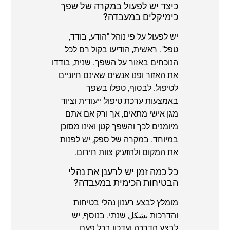
כיצד יש לפעול במקרה של שפך
כימיקלים במעבדה?
יש לפעול על פי נוהל "הודע, בודד,
טפל". ראשית, הודיעו בקול רם לכל
הנוכחים באזור על השפך. שנית, בודדו
את האזור ופנו אנשים שאינם חיוניים
לטיפול. לבסוף, טפלו בשפך
באמצעות ערכת טיפול ייעודית וציוד
מגן אישי מתאים, אך ורק אם אתם
מיומנים לכך והשפך קטן ואינו מסוכן
במיוחד. במקרה של ספק, יש לפנות
את המקום ולהזעיק צוות חירום.
כל כמה זמן יש לרענן את נהלי
הבטיחות הכימית במעבדה?
מומלץ לבצע רענון נהלי בטיחות
והדרכות بشكل שנתי. בנוסף, יש
לבצע הדרכה ועדכון בכל פעם