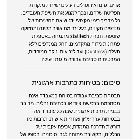
אדים, גזים ואירוסולים רעילים ישירות מנקודת
הפליטה שלהם, ובכך למנוע את חשיפת העובדים.
כל
מדריך כימי
מקצועי ידגיש את החשיבות של
מנדפים תקינים, בעלי זרימת אוויר תקינה ותחזוקה
שוטפת. חברת statitech מתמחה באספקת
פתרונות נידוף מתקדמים, החל ממנדפים ללא
תעלה (Ductless) ועד לזרועות יניקה ממוקדות,
המבטיחים סביבת עבודה מוגנת ויעילה.
סיכום: בטיחות כתרבות ארגונית
הבטחת סביבת עבודה בטוחה במעבדה אינה
מסתכמת ברכישת ציוד או בכתיבת נהלים. מדובר
בבניית תרבות ארגונית שבה כל עובד רואה
בבטיחות ערך עליון ואחריות אישית. תרבות כזו
דורשת הדרכה מתמדת, אכיפה עקבית של
הכללים, ותקשורת פתוחה לגבי סיכונים. בסופו של