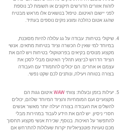
לזהות אזורים הדורשים תיקונים או תשומת לב נוספת
לפני יישום האיטום. טיפול בנושאים אלו מראש מבטיח
שהגג אטום כהלכה ומונע נזקים נוספים בעתיד.
שיקולי בטיחות: עבודה על גג עלולה להיות מסוכנת,
במיוחד למי שאין לו הכשרה וציוד בטיחות מתאים. אנשי
מקצוע מנוסים בקיאים בפרוטוקולי בטיחות ויש להם את
הציוד הדרוש לביצוע תהליך האיטום מבלי לסכן את
עצמם או אחרים. הם יכולים להתמודד עם העבודה
בצורה בטוחה ויעילה, ונותנים לכם שקט נפשי.
יעילות בזמן ובעלות: צוותי
WAW
איטום גגות הם
מקצועיים ועם המומחיות והציוד המיוחד שלהם, יכולים
להשלים את העבודה בצורה יעילה יותר מאשר אנשים
חסרי ניסיון. יש להם את הידע לעבוד במהירות מבלי
להתפשר על האיכות. בנוסף, שכירת אנשי מקצוע תחסוך
מכם טעויות פוטנציאליות יקרות שעלולות להתרחש אם