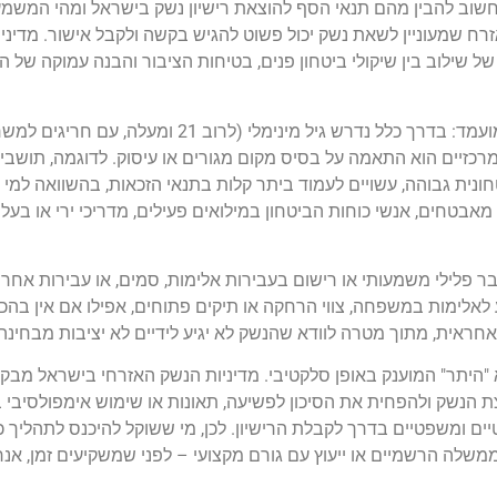
חשוב להבין מהם תנאי הסף להוצאת רישיון נשק בישראל ומהי המשמ
רח שמעוניין לשאת נשק יכול פשוט להגיש בקשה ולקבל אישור. מדיני
 שילוב בין שיקולי ביטחון פנים, בטיחות הציבור והבנה עמוקה של הס
תנאי הסף להוצאת רישיון נשק בישראל מתחילים בגיל המועמד: בדרך כלל נד
רכזיים הוא התאמה על בסיס מקום מגורים או עיסוק. לדוגמה, תושבי 
טחונית גבוהה, עשויים לעמוד ביתר קלות בתנאי הזכאות, בהשוואה למי
 מאבטחים, אנשי כוחות הביטחון במילואים פעילים, מדריכי ירי או בעל
ר פלילי משמעותי או רישום בעבירות אלימות, סמים, או עבירות אחר
אלימות במשפחה, צווי הרחקה או תיקים פתוחים, אפילו אם אין בהכרח
אחראית, מתוך מטרה לוודא שהנשק לא יגיע לידיים לא יציבות מבחינה
 "היתר" המוענק באופן סלקטיבי. מדיניות הנשק האזרחי בישראל מבקשת
 הנשק ולהפחית את הסיכון לפשיעה, תאונות או שימוש אימפולסיבי ב
יים ומשפטיים בדרך לקבלת הרישיון. לכן, מי ששוקל להיכנס לתהליך 
שלה הרשמיים או ייעוץ עם גורם מקצועי – לפני שמשקיעים זמן, אנר