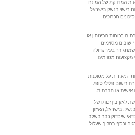
עות המדויקת של המונח
ות רישוי הנשק בישראל
יכונים הכרוכים
רש גיל מינימלי (לרוב 21 ומעלה, עם חריגים למשרתים בכוחות הביטחון או
יישובים מסוימים
 שמתגורר בעיר גדולה
י מקצועות מסוימים
ות המעידות על מסוכנות
 רישום פלילי סופי.
 אישית או חברתית.
 לאזן בין זכותו של
נשק. בישראל, האיזון
כדאי שיבדוק כבר בשלב
גיה וכסף בהליך שעלול