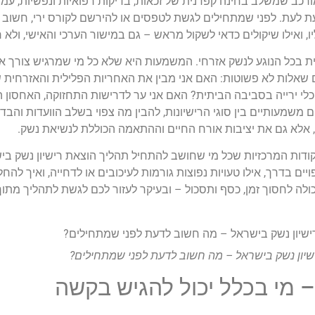
רכב שמשלב בחינה קפדנית של זכאות, בדיקות רפואיות ונפשיות, עמי
לעת. לפני שמתחילים לגשת לטפסים או להירשם לקורס ירי, חשוב ל
, ואילו שיקולים כדאי לשקול מראש – גם במישור הערכי והאישי, ולא 
בכל הנוגע לנשק אזרחי. המשמעות היא שלא כל מי שמרגיש צורך איש
עם שאלות לא פשוטות: האם אני מבין את האחריות הפלילית והאזרחית
י ירייה בסביבה הביתית? האם אני ער לדרישות התחזוקה, האחסון 
משמעותיים בין סוגי הרישיונות, להבין מה צפוי בשלב הוועדות והבדיק
, אלא גם את יציבות אורח החיים וההתאמה הכוללת לנשיאת נשק.
דות המרכזיות שכל מי שחושב להתחיל תהליך הוצאת רישיון נשק בי
ים בדרך, אילו טעויות נפוצות גורמות לעיכובים או לדחייה, ואיך להח
כולה לחסוך זמן, כסף ותסכול – ובעיקר לעזור לכם לגשת לתהליך מתוך
שיון נשק בישראל – מה חשוב לדעת לפני שמתחילים?
 – מי בכלל יכול להגיש בקשה