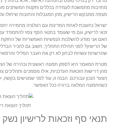
מדובר רק במילוי טופס ובהמתנה לאישור, אלא בתהליך מו
מחויבות מתמשכת לעמידה בכללים ותקנות המשתנים מעת 
מצפה ממבקש הרישיון, מהן המגבלות והחובות שיחולו עליו
ישראל נחשבת לאחת המדינות עם רגולציה מחמירה יחסית 
זכאי לרישיון, וגם מי שעומד בתנאי הסף צפוי להתמודד 
האם אני מודע להשלכות הנפשיות האפשריות של החזקת כל
של הרישיון? לפני תחילת התהליך, חשוב גם להכיר הבדלים 
שהרשויות עשויות לבחון לא רק את העבר הפלילי והרפואי
מטרת המאמר היא לספק תמונה ראשונית ובהירה של הנקו
מהן דרישות הזכאות העדכניות, אילו מסמכים ותהליכים צפוי
הצעד הנכון עבורכם. הבנה זו, עוד לפני שמגישים בקשה, י
כשהתמונה המלאה ברורה ככל האפשר.
תהליך הוצאת רי
תנאי סף וזכאות לרישיון נשק