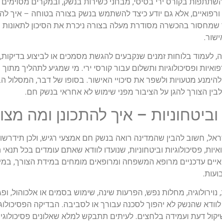
שתתפות בקורס ירי בסיסי, מבחני כשירות בנשק, ובמקרים מסוימים גם
פואיים, אלא גם יודע כיצד להשתמש בנשק בצורה בטוחה – איך להחזי
ך שמחסור בהכשרה מסודרת מעלה בצורה ניכרת את הסיכון לתאונות נ
שור.
עמוד בלוחות זמנים שנקבעים להגשת מסמכים או לביצוע בדיקות, ול
פואיות ופסיכולוגיות ותשלום עבור קורסי ירי. מי שמגיע לתהליך מתוך
, להימנע מטעויות ולשפר את סיכויי האישור. בסופו של דבר, המסלול ה
 לבין הצורך להגן על הציבור מפני שימוש לא אחראי בנשק חם.
 וביטחוניות – איך להתכונן ומה מצ
אל, חשוב להבין שהמדינה רואה בנשק חם אמצעי רגיש, ולכן תידרשו ל
ות, פסיכולוגיות וביטחוניות, שנועדו לוודא שאתם עומדים בכל תנאי 
ים עדכניים מרופא המשפחה ומרופאים מומחים במידת הצורך, במיו
ועות.
 נוירולוגיה, מחלות נפש, הפרעות שינה, שימוש בסמים או אלכוהול, ופ
לוודא שהנשק לא יהפוך לסכנה עבורך או לסביבה. הבדיקה הפסיכולו
קול דעת ועמידה בלחצים. לעיתים תתבקש למלא שאלונים פסיכולוגיים 