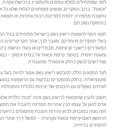
לפני שמתחילים למלא טפסים ולהתעניין ברכישת אקדח, 
"זכאות". ברוב המקרים, אנשים מופתעים לגלות שלא כל אז
נחשבת מחמירה יחסית למדינות רבות אחרות, וזו תוצאה של
בהחזקת נשק חם.
בעלי תפקידים מיוחדים). מעבר לכך, אחד הקריטריונים המ
המוגדרים כיישובי קו עימות, מבודדים או בעלי רגישות בי
ומוגנת יחסית. בנוסף, קיימת זכאות על בסיס עיסוק – כמו
שנדרשים לנשק כחלק אינטגרלי מהעבודה.
לצד התנאים הללו, למבקש רישיון נשק אסור להיות בעל עב
פוטנציאלית. בחלק מהמקרים נבדקות גם הרשומות בנוגע ל
לעיתים נשקלים גם היבטים של יציבות כלכלית והתנהלות 
חשוב להבין שהזכאות לרישיון נשק אינה "זכות" כללית אלא
אדם להגן על עצמו לבין אחריות המדינה להגביל את תפוצת
הזה נוטה במובהק לכיוון זהירות והצבת מחסומים בירוקרט
הראשון האם קיימת זכאות עקרונית – למשל דרך אתרי הממ
להסתיים בדחייה.