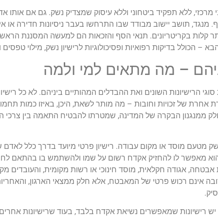
י מרכזי, ללא תפקיד ביטחוני וללא עיסוק שמצדיק נשק. גם אם אותו 
 מנגד, תושב יישוב מבודד שבו התרחשו בעבר ניסיונות חדירה או אירו
תר קלות בקריטריונים. תנאי הסף והזכאות הם למעשה המסננת הראשו
 – הכולל בדיקות רפואיות ופסיכולוגיות לרישיון נשק, מילוי טפסים
ניהם – מה מתאים למי ולמה
וגי הרישיונות השונים ואת ההבדלים המהותיים ביניהם. לא כל רישיון
רת אחרת של זכויות וחובות – מה מותר לשאת, היכן, באיזו כמות תחמו
חלק ממנגנון הבקרה של המדינה, שמטרתו להבטיח התאמה בין צרכי ה
ון נשק מטעם מוסד או מקום עבודה. רישיון פרטי מיועד בדרך כלל לאדם
 והוא מאפשר לו להחזיק אקדח רשום על שמו ולהשתמש בו בהתאם לחוק.
אבטחה, אגודה חקלאית, מוסד חינוכי או רשות מקומית, והעובדים 
בה אינם רכוש פרטי של המאבטח, אלא חלק ממצאי הארגון, והאחרי
יק.
 יש רישיונות שמאפשרים נשיאת אקדח בלבד, בעוד שרישיונות אחרים 