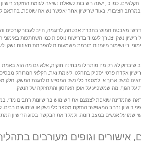
 חקלאיים. כמו כן, ישנה חשיבות לשאלת נשיאה לעומת החזקה: רישיון
במרחב הציבורי, בעוד שרישיון אחר יאפשר נשיאה שוטפת, בהתאם לה
נדרש: מאבטח חמוש בחברת אבטחה, לדוגמה, חייב לעבור קורסים והכשרו
ל רישיון נשק יצטרך לעמוד בדרישות נוספות כמו השתתפות באימוני ר
י ירי ושימור מיומנות תורמת משמעותית להפחתת תאונות נשק ולשימ
שוב שיבדוק לא רק מה מותר לו מבחינה חוקית, אלא גם מה הוא באמת
ישיון אקדח פרטי יספיק בהחלט. לעומת זאת, חקלאי המרוחק מבסיסי
מתאים לנשק ארוך או למספר כלי נשק המסייעים להגנת המשק. חלק מסו
על הגוף, מה שמשפיע על אופן האחסון והתחזוקה של הנשק.
מראה שהמדינה שואפת לצמצם את השימוש ברישיונות רחבים מדי. במקרי
פני רישיון נרחב המאפשר החזקת מספר כלי נשק או שימושים רבים. ל
 שיושמו על אנשים במצב דומה, ולמקד את הבקשה בסוג הרישיון המתא
 אישורים וגופים מעורבים בתהליך