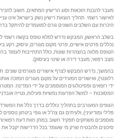
מעבר להבנת הזכאות וסוג הרישיון המתאים, חשוב להכיר א
לאישור רשמי. תהליך הוצאת רישיון נשק בישראל אינו עניי
היכרות עם השלבים השונים גורם למועמדים להיתקל בדחי
בשלב הראשון, המבקש נדרש למלא טופס בקשה רשמי לריש
נכללים פרטים אישיים, פרטי מקום מגורים, עיסוק, רקע בי
הטופס מלווה בהצהרות שונות, כולל התחייבות לעמוד בחוק
מצב רפואי, מעבר דירה או שינוי בעיסוק).
בהמשך, נדרש המבקש לצרף אישורים מגורמים שונים: תעודת
רלוונטי), ואישורים המעידים על מקום מגורים המזכה אותו
ידי רופאים ופסיכולוגים המוסמכים על ידי המדינה. המטר
המסוכנות – למשל הפרעות נפשיות פעילות, נטייה אובדני
הגופים המעורבים בתהליך כוללים בדרך כלל את המשרד ל
פלילי ומודיעיני), ולעיתים גם צה"ל או גופי ביטחון נוספים
מוסמכים משחקים תפקיד חשוב במתן חוות דעת רפואיות ופ
סיכונים ולהבטיח שרק מי שעומד בכל הדרישות יקבל את 