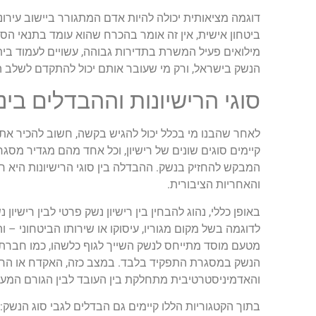
דוגמה מציאותית יכולה להיות אדם המתגורר ביישוב עירונ
ביטחון אישית, אין זה אומר בהכרח שהוא עומד בתנאי הסף.
מילואים פעיל המשרת בתדירות גבוהה, עשויים לעמוד בי
הנשק בישראל, ורק מי שעובר אותם יכול להתקדם לשלב הבא
סוגי הרישיונות וההבדלים בי
לאחר שהבנו מי בכלל יכול להגיש בקשה, חשוב להכיר את ס
קיימים סוגים שונים של רישיון, וכל אחד מהם מגדיר מסג
המבקש להחזיק בנשק. ההבדלה בין סוגי הרישיונות היא 
והאחריות הציבורית.
באופן כללי, נהוג להבחין בין רישיון נשק פרטי לבין רישי
לדוגמה בשל מקום מגוריו, עיסוקו או שירותו הביטחוני –
מטעם מוסד מתייחס לנשק השייך לגוף כלשהו, כמו חברת 
הנשק במסגרת התפקיד בלבד. במצב כזה, האקדח או הרו
והאדמיניסטרטיבית מתחלקת בין העובד לבין הגורם המעס
בתוך הקטגוריות הללו קיימים גם הבדלים לגבי סוג הנשק: