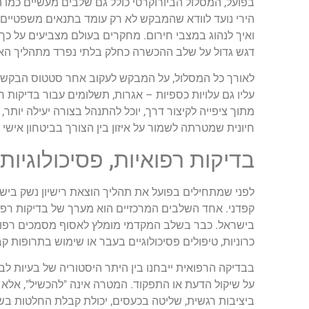
בפועל, המסלול הביורוקרטי כולל גם שלבים מעשיים כמו ה
הירי נועד לוודא שהמבקש לא רק עומד בתנאים משפטיים ור
ואיך לנהוג במצבי חירום. מחקרים בעולם מצביעים על כ
דגש גדול על שלב ההכשרה כחלק בלתי נפרד מתהליך האי
לאורך כל המסלול, על המבקש לעקוב אחר סטטוס הבקשה, ל
עליו גם עלויות כספיות – אגרות, תשלומים עבור בדיקות ר
מתוך ציפייה לקיצור דרך, יוכל להתנהל בצורה יעילה יותר
חיונית שמטרתה לשמור על איזון בין הצורך בביטחון אישי
בדיקות רפואיות, פסיכולוגיות
לפני שמתחילים בפועל את תהליך הוצאת רישיון נשק בישר
קפדני. אחד השלבים המרכזיים הוא מערך של בדיקות רפואי
בישראל. כבר בשלב המקדמי מומלץ לאסוף מסמכים רפואי
כרוניות, טיפולים פסיכולוגיים בעבר או שימוש בתרופות קב
בבדיקה הרפואית ייבחנו בין היתר היסטוריה של בעיות לב,
על שיקול הדעת או התפקוד. המטרה אינה "להכשיל", אלא 
ביציבות רגשית, שליטה בכעסים, יכולת קבלת החלטות בשי