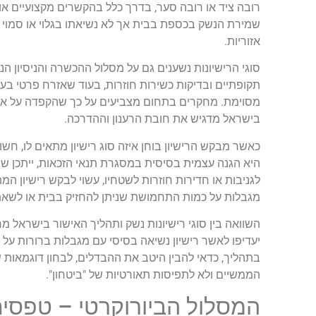
רובה ציד או רובה סער, בדרך כלל בהקשרים מקצועיים או
שמירת הנשק בכספת בבית אך לא נשיאתו בגלוי או סמוי 
אזוריות.
סוגי הרישיונות נשענים גם על מסלול ההכשרה והניסיון ה
תקופתיים ובדיקות כשירות חוזרות, בעוד שאזרח פרטי בע
מסוימת. מחקרים בתחום מצביעים על כך שהקפדה על אימונ
בישראל מדגיש את חובת הרענון וההדרכה.
כאשר מבקש הרישיון בוחן איזה סוג רישיון מתאים לו, ח
היא הגנה עצמית בסיסית במסגרת תנאי הזכאות, ייתכן שר
לגניבות או חדירות חוזרות לשטחיו, עשוי לבקש רישיון ה
מגבלות על כמות התחמושת שניתן להחזיק בבית או לשאת 
השוואה בין סוגי רישיונות נשק ותהליך האישור בישראל 
יעדיפו לאשר רישיון נשיאה בסיסי עם מגבלות ברורות על 
בתהליך, כדאי להבין היטב את ההבדלים, לבחון דוגמאות
הממשיים ולא לתפיסות תאורטיות של "ביטחון".
המסלול הביורוקרטי – טפסים,