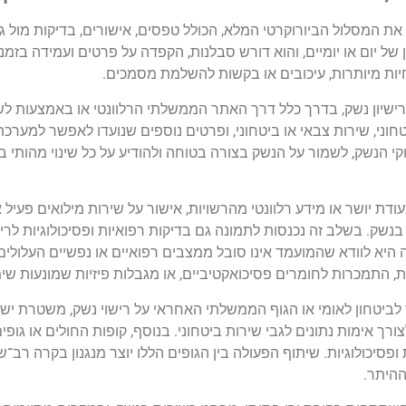
ת המסלול הביורוקרטי המלא, הכולל טפסים, אישורים, בדיקות מול ג
ן של יום או יומיים, והוא דורש סבלנות, הקפדה על פרטים ועמידה בזמנ
ות מיותרות, עיכובים או בקשות להשלמת מסמכים.
יון נשק, בדרך כלל דרך האתר הממשלתי הרלוונטי או באמצעות לשכ
טחוני, שירות צבאי או ביטחוני, ופרטים נוספים שנועדו לאפשר למערכ
י הנשק, לשמור על הנשק בצורה בטוחה ולהודיע על כל שינוי מהותי במ
 יושר או מידע רלוונטי מהרשויות, אישור על שירות מילואים פעיל או
 בנשק. בשלב זה נכנסות לתמונה גם בדיקות רפואיות ופסיכולוגיות לרי
ה היא לוודא שהמועמד אינו סובל ממצבים רפואיים או נפשיים העלול
ת, התמכרות לחומרים פסיכואקטיביים, או מגבלות פיזיות שמונעות שי
ביטחון לאומי או הגוף הממשלתי האחראי על רישוי נשק, משטרת יש
 לצורך אימות נתונים לגבי שירות ביטחוני. בנוסף, קופות החולים או גופ
סיכולוגיות. שיתוף הפעולה בין הגופים הללו יוצר מנגנון בקרה רב־
ההיתר.