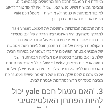
מייחדת את המנעול החכם הזה ממנעולים קונבנציונליים,
ומציעה גמישות ושקט נפשי שאין שני לו. אין לך עוד צורך לדאוג
לאיבוד מפתחות או כניסה לא מורשית – מנעול חכם yale
מכניס את כוח האבטחה בכף ידך.
אחת התכונות המרכזיות שהופכות את ה-Yale Smart Lock
למחליף משחקים היא האינטגרציה החלקה שלו עם מכשירי
בית חכם אחרים. על ידי חיבור המנעול החכם למערכת
האקולוגית הקיימת של הבית החכם, תוכל ליצור רשת מגובשת
של אמצעי אבטחה הפועלים יחד כדי לשמור על בטיחות הבית
שלך. בין אם מדובר בסנכרון עם מצלמות אבטחה, חיישני
תנועה או אורות חכמות, ה-Yale Smart Lock משפר את תנוחת
האבטחה הכללית של הבית שלך ומבטיח שתמיד יש לך שליטה
על מי שנכנס לנכס שלך. רמה זו של התאמה אישית ואינטגרציה
מציבה סטנדרט חדש לפתרונות אבטחה לבית.
3. 'האם מנעול חכם yale יכול
להיות הפתרון האולטימטיבי