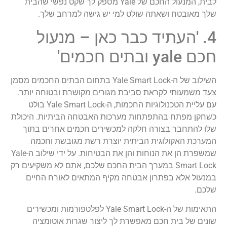
לבית, המנעול החכם של Yale מספק לך שקט נפשי שהבית
שלך מאובטח ושאתה שולט למי יש גישה למרחב שלך.
4. 'העתיד כבר כאן – מנעול
חכם yale ובתים חכמים'
השילוב של ה-Yale Smart Lock בתחום הבתים החכמים מסמן
צעד משמעותי לקראת סביבת מגורים מקושרת ובטוחה יותר.
עם עליית הטכנולוגיות החכמות, ה-Yale Smart Lock בולט
כשחקן מפתח בהתפתחות מערכות האבטחה הביתיות. היכולת
שלו להתחבר בצורה חלקה למכשירים חכמים אחרים בתוך
המערכת האקולוגית הביתית יוצרת רשת מגובשת וחכמה
שמשפרת הן את הנוחות והן את הבטיחות. על ידי שילוב ה-Yale
Smart Lock במערך הבית החכם שלכם, אתם לא משקיעים רק
במנעול אלא בפתרון אבטחה מקיף המתאים לאורח החיים
שלכם.
התאימות של ה-Yale Smart Lock לפלטפורמות ומכשירים
שונים של בית חכם מאפשרת לך ליצור שגרות אוטומציה