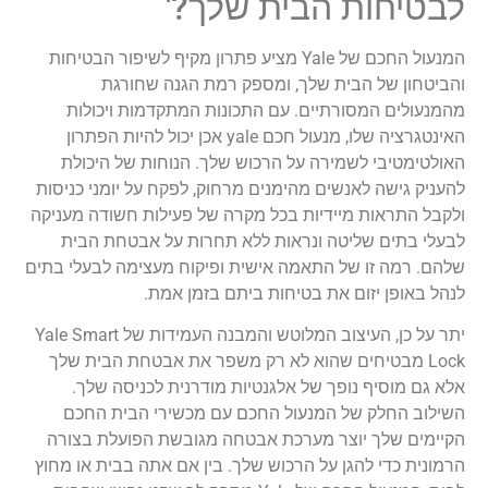
לבטיחות הבית שלך?'
המנעול החכם של Yale מציע פתרון מקיף לשיפור הבטיחות
והביטחון של הבית שלך, ומספק רמת הגנה שחורגת
מהמנעולים המסורתיים. עם התכונות המתקדמות ויכולות
האינטגרציה שלו, מנעול חכם yale אכן יכול להיות הפתרון
האולטימטיבי לשמירה על הרכוש שלך. הנוחות של היכולת
להעניק גישה לאנשים מהימנים מרחוק, לפקח על יומני כניסות
ולקבל התראות מיידיות בכל מקרה של פעילות חשודה מעניקה
לבעלי בתים שליטה ונראות ללא תחרות על אבטחת הבית
שלהם. רמה זו של התאמה אישית ופיקוח מעצימה לבעלי בתים
לנהל באופן יזום את בטיחות ביתם בזמן אמת.
יתר על כן, העיצוב המלוטש והמבנה העמידות של Yale Smart
Lock מבטיחים שהוא לא רק משפר את אבטחת הבית שלך
אלא גם מוסיף נופך של אלגנטיות מודרנית לכניסה שלך.
השילוב החלק של המנעול החכם עם מכשירי הבית החכם
הקיימים שלך יוצר מערכת אבטחה מגובשת הפועלת בצורה
הרמונית כדי להגן על הרכוש שלך. בין אם אתה בבית או מחוץ