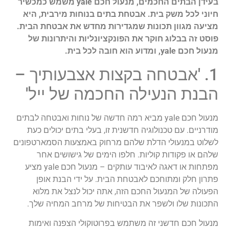
בעידן הבתים החכמים, מנעול חכם yale משמש כמכשיר
חיוני לכל משק בית. אבטחת בתים בנוחות מירבית, היא
מציעה מגוון תכונות שמגדירות מחדש את אבטחת הבית.
פוסט זה בבלוג חוקר את הפונקציונליות והיתרונות של
מנעול חכם yale, ומדוע הוא חובה לכל בית.
1. 'אבטחה בקצות אצבעותיך –
הבנת הנעילה החכמה של ייל'
מנעול חכם yale מביא רמה חדשה של נוחות ואבטחה לבתים
מודרניים. עם טכנולוגיה חדשנית זו, בעלי בתים יכולים כעת
לשלוט במנעולי הדלת שלהם מרחוק באמצעות הסמארטפונים
שלהם או פקודות קוליות. חלפו הימים של גישושים אחר
מפתחות או דאגה לאיבוד עותקים – מנעול חכם yale מציע
פתרון חלק ומתוחכם לאבטחת הבית. על ידי הבנת אופן
הפעולה של המנעול החכם הזה, אתה יכול לנצל את מלוא
התכונות שלו ולשפר את הבטיחות של מרחב המחיה שלך.
מנעול חכם חדשני זה משתמש בפרוטוקולי הצפנה ואימות