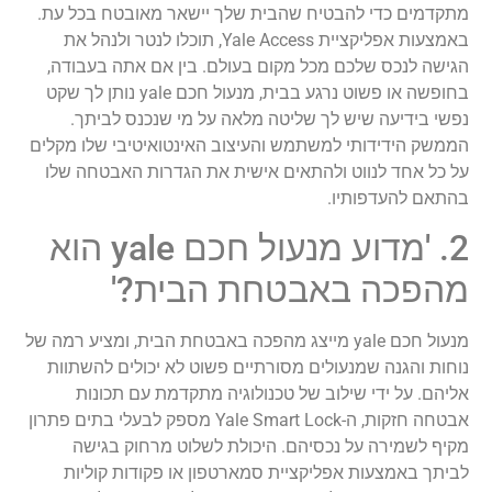
מתקדמים כדי להבטיח שהבית שלך יישאר מאובטח בכל עת.
באמצעות אפליקציית Yale Access, תוכלו לנטר ולנהל את
הגישה לנכס שלכם מכל מקום בעולם. בין אם אתה בעבודה,
בחופשה או פשוט נרגע בבית, מנעול חכם yale נותן לך שקט
נפשי בידיעה שיש לך שליטה מלאה על מי שנכנס לביתך.
הממשק הידידותי למשתמש והעיצוב האינטואיטיבי שלו מקלים
על כל אחד לנווט ולהתאים אישית את הגדרות האבטחה שלו
בהתאם להעדפותיו.
2. 'מדוע מנעול חכם yale הוא
מהפכה באבטחת הבית?'
מנעול חכם yale מייצג מהפכה באבטחת הבית, ומציע רמה של
נוחות והגנה שמנעולים מסורתיים פשוט לא יכולים להשתוות
אליהם. על ידי שילוב של טכנולוגיה מתקדמת עם תכונות
אבטחה חזקות, ה-Yale Smart Lock מספק לבעלי בתים פתרון
מקיף לשמירה על נכסיהם. היכולת לשלוט מרחוק בגישה
לביתך באמצעות אפליקציית סמארטפון או פקודות קוליות