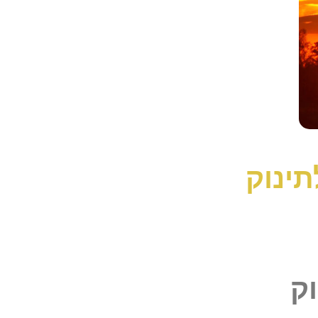
תינוק
ק