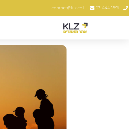
contact@klz.co.il
03-444-1891