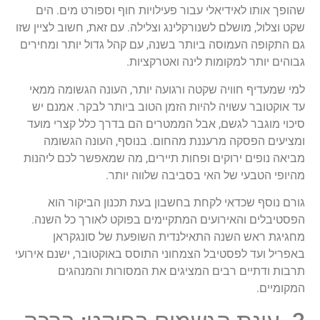
שהופך אותו לאידיאלי עבור פעילויות חוף וספורט מים. הים
שקט וצלול, מושלם לשנורקלינג וצלילה. עם זאת, חשוב לציין שזו
גם התקופה העמוסה ביותר בשנה, עם קהל גדול יותר ומחירים
גבוהים יותר למקומות לינה ואטרקציות.
למי שמעדיף חוויה שקטה ורגועה יותר, העונה הגשומה ממאי
עד אוקטובר עשויה להיות הזמן הטוב ביותר לבקר. אמנם יש
סיכוי מוגבר לגשם, אבל הממטרים הם בדרך כלל קצרי מועד
ומציעים הפסקה מרעננת מהחום. בנוסף, העונה הגשומה
מביאה נופים ירוקים ופחות תיירים, מה שמאפשר לכם ליהנות
מהיופי הטבעי של האי בסביבה שלווה יותר.
גורם נוסף שכדאי לקחת בחשבון בעת תכנון הביקור הוא
הפסטיבלים והאירועים המתקיימים בפוקט לאורך כל השנה.
מחגיגת ראש השנה התאילנדית השופעת של סונגקראן
באפריל ועד לפסטיבל הצמחוני התוסס באוקטובר, ישנם אירועי
תרבות ודתיים רבים המציגים את המסורות והמנהגים
המקומיים.