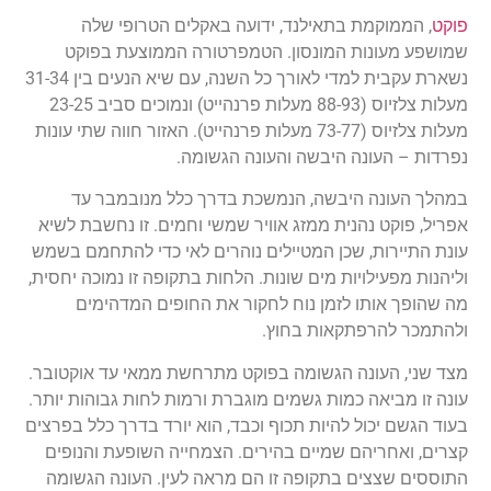
פוקט
, הממוקמת בתאילנד, ידועה באקלים הטרופי שלה
שמושפע מעונות המונסון. הטמפרטורה הממוצעת בפוקט
נשארת עקבית למדי לאורך כל השנה, עם שיא הנעים בין 31-34
מעלות צלזיוס (88-93 מעלות פרנהייט) ונמוכים סביב 23-25
מעלות צלזיוס (73-77 מעלות פרנהייט). האזור חווה שתי עונות
נפרדות – העונה היבשה והעונה הגשומה.
במהלך העונה היבשה, הנמשכת בדרך כלל מנובמבר עד
אפריל, פוקט נהנית ממזג אוויר שמשי וחמים. זו נחשבת לשיא
עונת התיירות, שכן המטיילים נוהרים לאי כדי להתחמם בשמש
וליהנות מפעילויות מים שונות. הלחות בתקופה זו נמוכה יחסית,
מה שהופך אותו לזמן נוח לחקור את החופים המדהימים
ולהתמכר להרפתקאות בחוץ.
מצד שני, העונה הגשומה בפוקט מתרחשת ממאי עד אוקטובר.
עונה זו מביאה כמות גשמים מוגברת ורמות לחות גבוהות יותר.
בעוד הגשם יכול להיות תכוף וכבד, הוא יורד בדרך כלל בפרצים
קצרים, ואחריהם שמיים בהירים. הצמחייה השופעת והנופים
התוססים שצצים בתקופה זו הם מראה לעין. העונה הגשומה