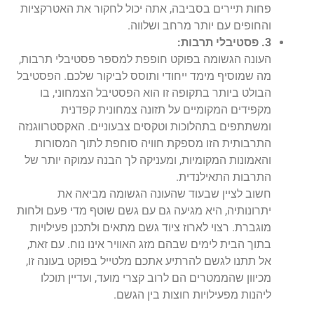
פחות תיירים בסביבה, אתה יכול לחקור את האטרקציות
והחופים עם יותר מרחב ושלווה.
3. פסטיבלי תרבות:
העונה הגשומה בפוקט חופפת למספר פסטיבלי תרבות,
מה שמוסיף מימד ייחודי ותוסס לביקור שלכם. הפסטיבל
הבולט ביותר בתקופה זו הוא הפסטיבל הצמחוני, בו
מקפידים המקומיים על תזונה צמחונית קפדנית
ומשתתפים בתהלוכות וטקסים צבעוניים. האקסטרווגנזה
התרבותית הזו מספקת חוויה סוחפת לתוך המסורות
והאמונות המקומיות, ומעניקה לך הבנה עמוקה יותר של
התרבות התאילנדית.
חשוב לציין שבעוד שהעונה הגשומה מביאה את
יתרונותיה, היא מגיעה גם עם גשם שוטף מדי פעם ולחות
מוגברת. רצוי לארוז ציוד גשם מתאים ולתכנן פעילויות
בתוך הבית לימים שבהם מזג האוויר אינו נוח. עם זאת,
אל תתנו לגשם להרתיע אתכם מלטייל בפוקט בעונה זו,
מכיוון שהממטרים הם לרוב קצרי מועד, ועדיין תוכלו
ליהנות מפעילויות חוצות בין הגשם.