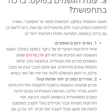
3. עונת הגשמים בפוקט: ברכה
בתחפושת?
העונה הגשומה בפוקט, הנמשכת ממאי עד אוקטובר, עשויה
להיתפס כחסרון עבור חלק מהמטיילים. עם זאת, ניתן לראות בו
גם ברכה במסווה, המציעה חוויות ויתרונות ייחודיים.
1. נופים ירוקים שופעים:
אחד היתרונות העיקריים של ביקור בפוקט במהלך העונה
הגשומה הוא הפיכתו של האי
לגן עדן מדהים
שופע.
הגשמים מזינים את הצמחייה, וכתוצאה מכך עלווה
תוססת ונופים מדהימים. אם אתם חובבי טבע או חובבי
צילום, זה הזמן המושלם ללכוד את יופיו של האי בשיאו.
2. מחירים נמוכים יותר ופחות קהל:
מכיוון שהעונה הגשומה נחשבת לתקופת התיירות מחוץ
לשיא, מחירי הלינה, הטיסות והפעילויות נוטים להיות
נמוכים משמעותית בהשוואה לעונה היבשה. זוהי
הזדמנות מצוינת עבור מטיילים בעלי תקציב מצומצם
לחוות את פוקט מבלי לשבור את הכיס. יתר על כן, עם