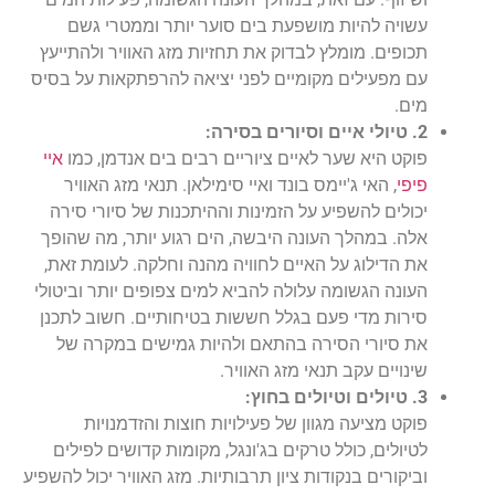
עשויה להיות מושפעת בים סוער יותר וממטרי גשם
תכופים. מומלץ לבדוק את תחזיות מזג האוויר ולהתייעץ
עם מפעילים מקומיים לפני יציאה להרפתקאות על בסיס
מים.
2. טיולי איים וסיורים בסירה:
פוקט היא שער לאיים ציוריים רבים בים אנדמן, כמו
איי
פיפי
, האי ג'יימס בונד ואיי סימילאן. תנאי מזג האוויר
יכולים להשפיע על הזמינות וההיתכנות של סיורי סירה
אלה. במהלך העונה היבשה, הים רגוע יותר, מה שהופך
את הדילוג על האיים לחוויה מהנה וחלקה. לעומת זאת,
העונה הגשומה עלולה להביא למים צפופים יותר וביטולי
סירות מדי פעם בגלל חששות בטיחותיים. חשוב לתכנן
את סיורי הסירה בהתאם ולהיות גמישים במקרה של
שינויים עקב תנאי מזג האוויר.
3. טיולים וטיולים בחוץ:
פוקט מציעה מגוון של פעילויות חוצות והזדמנויות
לטיולים, כולל טרקים בג'ונגל, מקומות קדושים לפילים
וביקורים בנקודות ציון תרבותיות. מזג האוויר יכול להשפיע