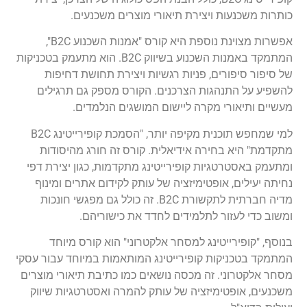
כותרות משכנעות ויצירת תיאורי מוצרים משכנעים.
אפשרות מצוינת נוספת היא קורס "אמנות השכנוע B2C",
המתמקד באמנות השכנוע בשיווק B2C. הוא מתעמק בטכניקות
של סיפור סיפורים, פניות רגשיות ויצירת תחושת דחיפות
להשפיע על התנהגות הצרכנים. הקורס מספק גם תרגילים
מעשיים ותיאורי מקרה ליישום המושגים הנלמדים.
למי שמחפש תוכנית מקיפה יותר, "הסמכת קופירייטינג B2C
מתקדמת" היא בחירה אידיאלית. קורס זה חורג מהיסודות
ומתעמק באסטרטגיות קופירייטינג מתקדמות, כגון יצירת דפי
נחיתה יעילים, אופטימיזציה של עותק לקידום אתרים ומינוף
מדיה חברתית לתקשורת B2C. זה כולל גם מפגשי חונכות
ומשוב כדי לעזור לתלמידים לחדד את כישוריהם.
בנוסף, "קופירייטינג למסחר אלקטרוני" הוא קורס מיוחד
המתמקד בטכניקות קופירייטינג המותאמות במיוחד עבור עסקי
מסחר אלקטרוני. זה מכסה נושאים כמו כתיבת תיאורי מוצרים
משכנעים, אופטימיזציה של עותק להמרה ואסטרטגיות שיווק