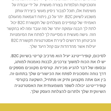
והטכניקות הנלמדות בצורה מעשית. על ידי עבודה על
משימות אלו, תוכל לצבור ניסיון מעשי ביצירת עותק
משכנע לשיווק B2C. יתר על כן, ניתוח דוגמאות מהעולם
האמיתי של קמפיינים מוצלחים של תקשורת B2C יכול
לתת לך הבנה עמוקה יותר של מה עובד ומה לא בהקשר
הזה. גישה מעשית זו מסייעת לך לפתח את המיומנויות
והביטחון הדרושים ליצירת אסטרטגיות תקשורת B2C
יעילות אשר מהדהדות עם קהל היעד שלך.
לסיכום, קופירייטינג יעיל הוא מרכיב קריטי בשיווק B2C.
יש לו את הכוח למשוך צרכנים, לבנות נאמנות למותג,
ובסופו של דבר להניע מכירות. קורסים מקוונים מספקים
דרך נוחה וחסכונית לפתח את הכישורים שלך בתחום זה.
בין אם אתה מקצוען ותיק או מתחיל, השקעה בקורסי
קופירייטינג יכולה לשפר משמעותית את האסטרטגיה
השיווקית שלך ולתרום להצלחת העסק שלך.