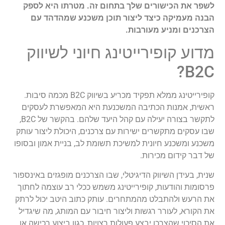
לשפר את הכישורים שלך בתחום זה. מטרתו היא לספק
הבנה מעמיקה כיצד ליצור תוכן משכנע שמהדהד עם
הצרכנים ומניע מעורבות.
מדוע קופירייטינג חיוני לשיווק
B2C?
קופירייטינג ממלא תפקיד מכריע בשיווק B2C מכמה סיבות.
ראשית, אמנות הכתיבה המשכנעת היא המאפשרת לעסקים
לתקשר בצורה יעילה עם קהל היעד שלהם. בהקשר של B2C,
שבו עסקים מתקשרים ישירות עם צרכנים, היכולת ליצור עותק
משכנע ומשכנע חיונית למשיכת תשומת לב, בניית אמון ובסופו
של דבר קידום מכירות.
שנית, בעידן השיווק הדיגיטלי, שבו הצרכנים מופגזים באינספור
פרסומות והודעות, קופירייטינג משמש ככלי רב עוצמה לחתוך
את הרעש ולהתבלט מהמתחרים. עותק כתוב היטב יכול לרתק
את הקורא, לעורר רגשות וליצור חיבור עם המותג, מה שיגדיל
את הסיכוי שהצרכן יבצע פעולות רצויות, כגון ביצוע רכישה או