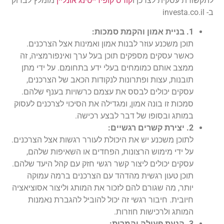
לתקשורת עסקית לצרכן ו
קורס קופירייטינג אונליין
מומלץ לבדוק
ב- investa.co.il
1. בניית אמון והקמת סמכות:
תוכן משכנע עוזר לבנות אמון ואמינות אצל הצרכנים.
כאשר עסקים מספקים תוכן בעל ערך ואינפורמציה, זה
ממצב אותם כמומחים בעלי ידע בתחומם. על ידי מתן
תובנות, עצות ופתרונות לנקודות הכאב של הצרכנים,
עסקים יכולים לבסס את עצמם כרשויות בענף שלהם.
סמכות זו בונה אמון, ומגדילה את הסיכוי לצרכנים לעסוק
במותג ובסופו של דבר לבצע רכישה.
2. יצירת קשרים רגשיים:
לתוכן משכנע יש את היכולת לעורר רגשות אצל הצרכנים.
על ידי מימוש הרצונות, הפחדים או השאיפות שלהם,
עסקים יכולים ליצור קשר רגשי חזק עם קהל היעד שלהם.
תוכן טעון רגשית מהדהד עם הצרכנים ברמה עמוקה
יותר, מה שגורם להם לזכור את המותג וליצור אסוציאציה
חיובית. חיבור רגשי זה יכול להוביל להגברת נאמנות
המותג ולרכישות חוזרות.
3. הנעת פעולה והמרות: