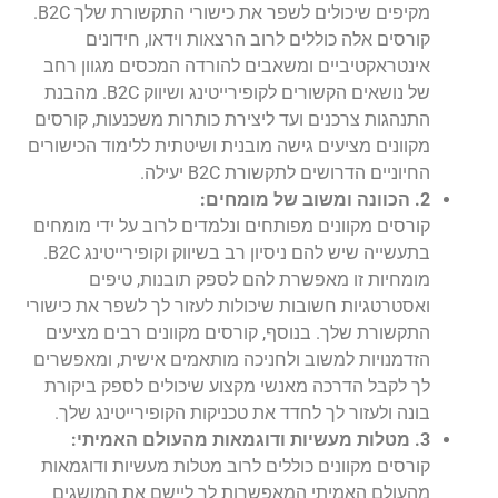
מקיפים שיכולים לשפר את כישורי התקשורת שלך B2C.
קורסים אלה כוללים לרוב הרצאות וידאו, חידונים
אינטראקטיביים ומשאבים להורדה המכסים מגוון רחב
של נושאים הקשורים לקופירייטינג ושיווק B2C. מהבנת
התנהגות צרכנים ועד ליצירת כותרות משכנעות, קורסים
מקוונים מציעים גישה מובנית ושיטתית ללימוד הכישורים
החיוניים הדרושים לתקשורת B2C יעילה.
2. הכוונה ומשוב של מומחים:
קורסים מקוונים מפותחים ונלמדים לרוב על ידי מומחים
בתעשייה שיש להם ניסיון רב בשיווק וקופירייטינג B2C.
מומחיות זו מאפשרת להם לספק תובנות, טיפים
ואסטרטגיות חשובות שיכולות לעזור לך לשפר את כישורי
התקשורת שלך. בנוסף, קורסים מקוונים רבים מציעים
הזדמנויות למשוב ולחניכה מותאמים אישית, ומאפשרים
לך לקבל הדרכה מאנשי מקצוע שיכולים לספק ביקורת
בונה ולעזור לך לחדד את טכניקות הקופירייטינג שלך.
3. מטלות מעשיות ודוגמאות מהעולם האמיתי:
קורסים מקוונים כוללים לרוב מטלות מעשיות ודוגמאות
מהעולם האמיתי המאפשרות לך ליישם את המושגים