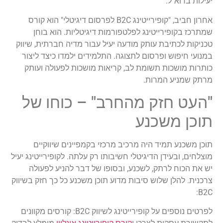
יעילות בדוא"ל.
אחרון חביב, "קופירייטינג B2C לפרסום דיגיטלי" הוא קורס
שמתרכז בקופירייטינג לפלטפורמות דיגיטליות. הוא בוחן
טכניקות לכתיבת עותק מודעה יעיל עבור מדיה חברתית, שיווק
במנועי חיפוש ופרסום לתצוגה. התלמידים ילמדו כיצד ליצור
כותרות מושכות תשומת לב, קריאות מושכות לפעולה ועותק
מרתק שמניע המרות.
"העט חזק מהחרב" – כוחו של
תוכן משכנע
תוכן משכנע תמיד היה מרכיב מרכזי בקמפיינים שיווקיים
מוצלחים, ובעידן הדיגיטלי חשיבותו רק עלתה. לקופירייטינג יעיל
יש את הכוח לרתק, לשכנע, ובסופו של דבר להניע לפעולה
צרכנית. להלן שלוש סיבות מדוע תוכן משכנע כל כך חזק בשיווק
B2C:
לפרטים נוספים על קופירייטינג לשיווק B2C: קורסים מקוונים