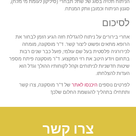
הניתוח תלויה בסוג של שתל תבחרי (סיליקון לעומת מי מלח),
סגנון הניתוח וכמובן וותק המנתח.
לסיכום
אחרי בירורים על ניתוח להגדלת חזה הגיע הזמן לבחור את
הרופא מתאים ופשוט ליצור קשר. ד"ר מוסקונה, מומחה
לכירורגיה פלסטית בעל שם עולמי, פועל כבר שנים רבות
בתחום ויודע היטב את רזי המקצוע. ד"ר מוסקונה פיתח מספר
שיטות חדשניות לניתוחים וקהל לקוחותיו ההולך וגדל הוא
העדות להצלחתו.
לפרטים נוספים
היכנסו לאתר
של ד"ר מוסקונה, צרו קשר
ותתחילו בתהליך להגשמת החלום שלכן!
צרו קשר