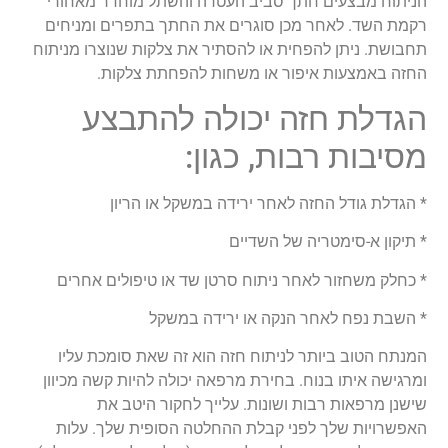
הניתוח מבצעים חתך סביב העטרה והשתל מוחדר מאחורי
רקמת השד. לאחר מכן סוגרים את החתך בתפרים ומניחים
תחבושת. ניתן להפחית או להסתיר את צלקות שנוצרו מניתוח
החזה באמצעות איפור או משחות להפחתת צלקות.
הגדלת חזה יכולה להתבצע
מסיבות רבות, כגון:
* הגדלת גודל החזה לאחר ירידה במשקל או הריון
* תיקון א-סימטריה של השדיים
* כחלק משחזור לאחר ניתוח סרטן שד או טיפולים אחרים
* השבת נפח לאחר הנקה או ירידה במשקל
המנתח הטוב ביותר לניתוח חזה הוא זה שאת סומכת עליו
ומרגישה איתו בנוח. בחירת מרפאה יכולה להיות קשה מכיוון
שישנן מרפאות רבות ושונות. עלייך לחקור היטב את
האפשרויות שלך לפני קבלת ההחלטה הסופית שלך. עלות